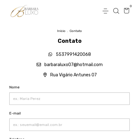
0
Início
.
Contato
Contato
5537991420068
barbaraluxo07@hotmail.com
Rua Vigário Antunes 07
Nome
E-mail