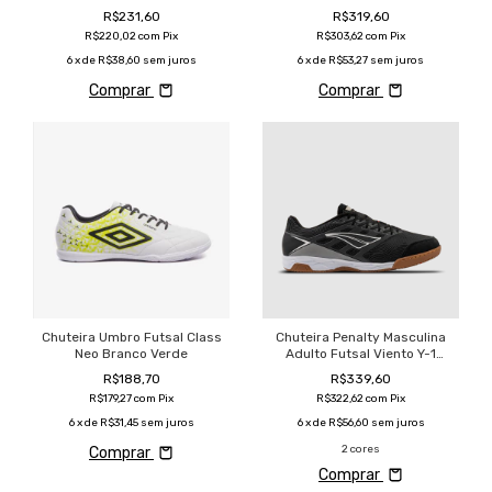
Confortável
R$231,60
R$319,60
R$220,02
com
Pix
R$303,62
com
Pix
6
x de
R$38,60
sem juros
6
x de
R$53,27
sem juros
Comprar
Comprar
Chuteira Umbro Futsal Class
Chuteira Penalty Masculina
Neo Branco Verde
Adulto Futsal Viento Y-1
Confortável
R$188,70
R$339,60
R$179,27
com
Pix
R$322,62
com
Pix
6
x de
R$31,45
sem juros
6
x de
R$56,60
sem juros
2 cores
Comprar
Comprar