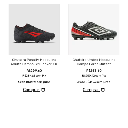
Chuteira Penalty Masculina
Chuteira Umbro Masculina
Adulto Campo S11 Locker XXI
Campo Force Mutant
Confortável
Confortável
R$299,60
R$263,60
R$284,62
com
Pix
R$250,42
com
Pix
6
x de
R$49,93
sem juros
6
x de
R$43,93
sem juros
Comprar
Comprar