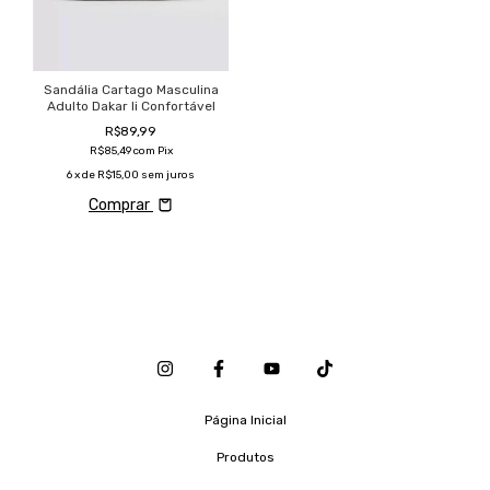
Sandália Cartago Masculina
Adulto Dakar Ii Confortável
R$89,99
R$85,49
com
Pix
6
x de
R$15,00
sem juros
Comprar
Página Inicial
Produtos