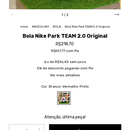
1
/
2
Início
.
MASCULINO
.
BOLA
.
Bola Nike Park TEAM 2.0 Original
Bola Nike Park TEAM 2.0 Original
R$218,70
R$207,77
com
Pix
6
x de
R$36,45
sem juros
5% de desconto
pagando com Pix
Ver mais detalhes
Cor:
Branco-Vermelho-Preto
Atenção, última peça!