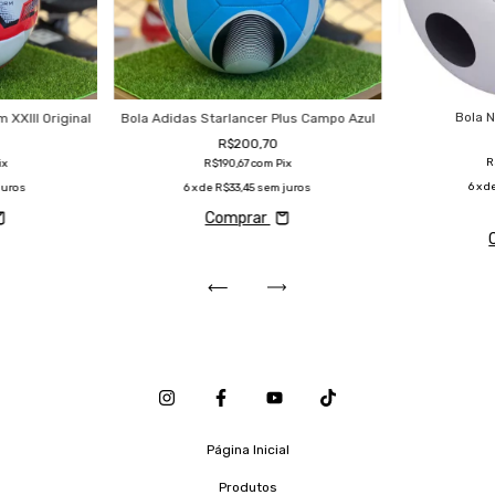
Bola N
 XXIII Original
Bola Adidas Starlancer Plus Campo Azul
R$200,70
R
ix
R$190,67
com
Pix
6
x d
juros
6
x de
R$33,45
sem juros
Comprar
Página Inicial
Produtos