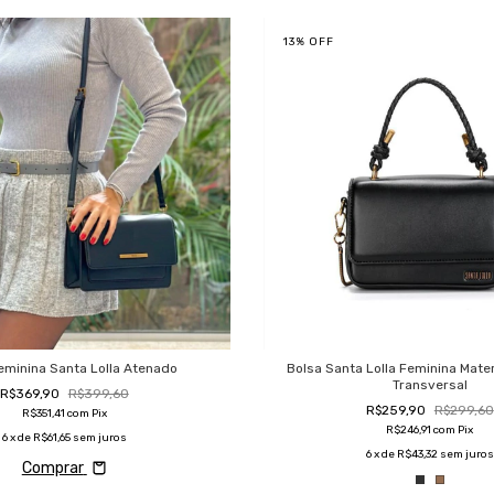
13
%
OFF
eminina Santa Lolla Atenado
Bolsa Santa Lolla Feminina Mater
Transversal
R$369,90
R$399,60
R$259,90
R$299,60
R$351,41
com
Pix
R$246,91
com
Pix
6
x de
R$61,65
sem juros
6
x de
R$43,32
sem juros
Comprar