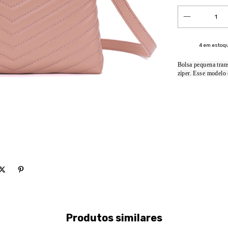
4
em estoq
Bolsa pequena trans
zíper. Esse modelo
Produtos similares