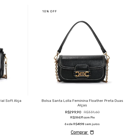
10
%
OFF
ial Soft Alça
Bolsa Santa Lolla Feminina Floather Preta Duas
Alças
R$299,90
R$331,60
R$284,91
com
Pix
6
x de
R$49,98
sem juros
Comprar