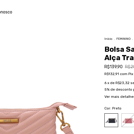
onosco
Início
.
FEMININO
.
Bolsa Sa
Alça Tr
R$139,90
R$2
R$132,91
com
Pix
6
x de
R$23,32
s
5% de desconto
Ver mais detalhe
Cor:
Preto