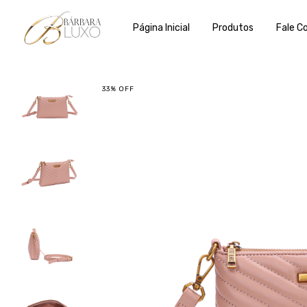
Página Inicial
Produtos
Fale C
33
%
OFF