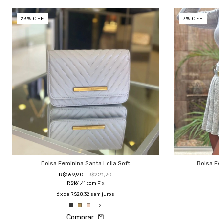
23
%
OFF
7
%
OFF
Bolsa Feminina Santa Lolla Soft
Bolsa F
R$169,90
R$221,70
R$161,41
com
Pix
6
x de
R$28,32
sem juros
+2
Comprar