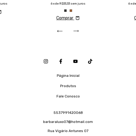
juros
6
x de
R$33,33
sem juros
6
x d
Comprar
Página Inicial
Produtos
Fale Conosco
5537991420068
barbaraluxo07@hotmail.com
Rua Vigário Antunes 07