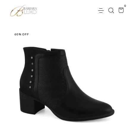
0
60
%
OFF