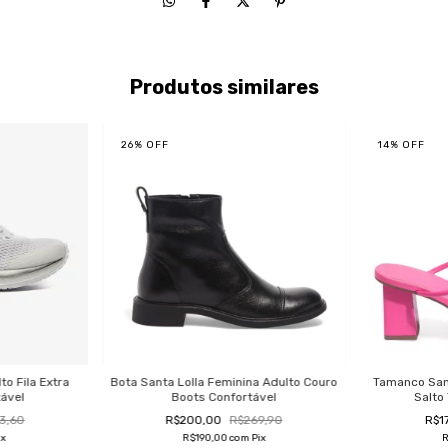
Produtos similares
26
%
OFF
14
%
OFF
to Fila Extra
Bota Santa Lolla Feminina Adulto Couro
Tamanco Sant
tável
Boots Confortável
Salto
3,60
R$200,00
R$269,90
R$1
ix
R$190,00
com
Pix
R