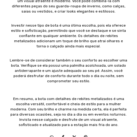
um visual atraente e moderno. Você pode combiná-la com
diferentes peças do seu guarda-roupa de inverno, como calças,
saias ou vestidos, e criar looks elegantes e estilosos.
Investir nesse tipo de bota é uma ótima escolha, pois ela oferece
estilo e sofisticação, permitindo que você se destaque e se sinta
confiante em qualquer ambiente. Os detalhes de rebites
metalizados adicionam um toque de brilho que atrai olhares e
torna o calçado ainda mais especial.
Lembre-se de considerar também o seu conforto ao escolher uma
bota. Verifique se ela possui uma palmilha acolchoada, um solado
antiderrapante e um ajuste adequado ao seu pé. Assim, você
poderá desfrutar de conforto durante todo o dia ou noite, sem
comprometer seu estilo.
Em resumo, a bota com detalhes de rebites metalizados é uma
escolha versátil, confortável e cheia de estilo para a mulher
moderna. Com seu brilho e charme na medida certa, ela é perfeita
para diversas ocasiões, seja no dia a dia ou em eventos noturnos.
Invista nesse calçado e desfrute de um visual atraente,
sofisticado e atualizado para a estação mais fria do ano.