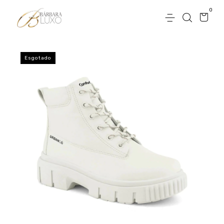
0
Esgotado