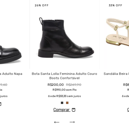
26
%
OFF
33
%
OFF
a Adulto Napa
Bota Santa Lolla Feminina Adulto Couro
Sandália Beira
l
Boots Confortável
9,60
R$200,00
R$269,90
R$
ix
R$190,00
com
Pix
juros
6
x de
R$33,33
sem juros
6
x d
Comprar