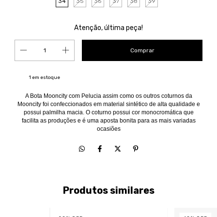
34
35
36
37
38
39
Atenção, última peça!
1
em estoque
A Bota Mooncity com Pelucia assim como os outros coturnos da
Mooncity foi confeccionados em material sintético de alta qualidade e
possui palmilha macia. O coturno possui cor monocromática que
facilita as produções e é uma aposta bonita para as mais variadas
ocasiões
Produtos similares