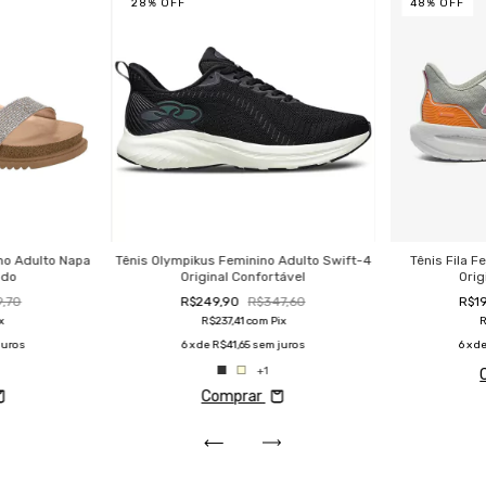
28
%
OFF
48
%
OFF
no Adulto Napa
Tênis Olympikus Feminino Adulto Swift-4
Tênis Fila F
ado
Original Confortável
Orig
9,70
R$249,90
R$347,60
R$1
x
R$237,41
com
Pix
R
juros
6
x de
R$41,65
sem juros
6
x d
+1
Comprar