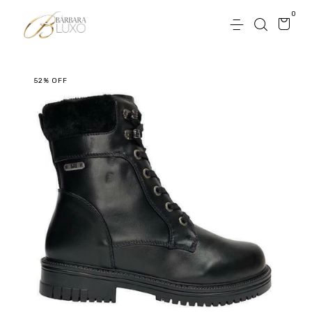
0
52
%
OFF