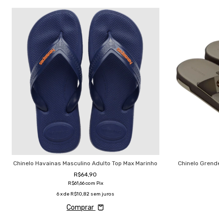
Chinelo Havainas Masculino Adulto Top Max Marinho
Chinelo Grend
R$64,90
R$61,66
com
Pix
6
x de
R$10,82
sem juros
Comprar