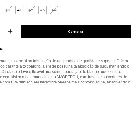
40
41
42
43
44
ue
uro, essencial na fabricação de um produto de qualidade superior. O forro
o garante alto conforto, além de possuir alta absorção de suor, mantendo o
. O solado é leve e flexível, possuindo operação de blaque, que confere
a, e com sistema de amortecimento AMORTECH, com tubos absorvedores de
ha com EVA dublado em microfibra oferece mais conforto ao pé, absorvendo o