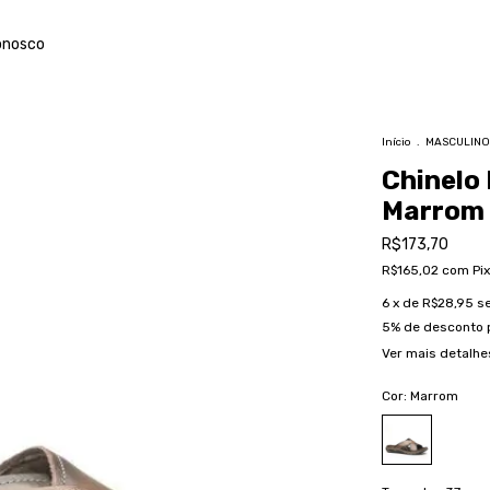
onosco
Início
.
MASCULINO
Chinelo 
Marrom 
R$173,70
R$165,02
com
Pix
6
x de
R$28,95
s
5% de desconto
Ver mais detalhe
Cor:
Marrom