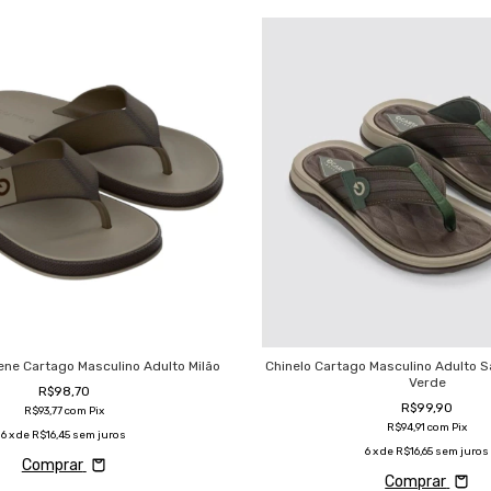
ene Cartago Masculino Adulto Milão
Chinelo Cartago Masculino Adulto S
Verde
R$98,70
R$99,90
R$93,77
com
Pix
R$94,91
com
Pix
6
x de
R$16,45
sem juros
6
x de
R$16,65
sem juros
Comprar
Comprar