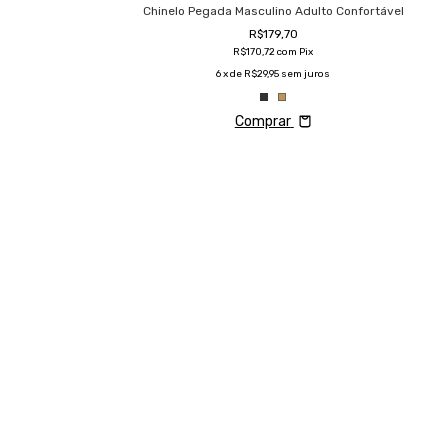
Chinelo Pegada Masculino Adulto Confortável
R$179,70
R$170,72
com
Pix
6
x de
R$29,95
sem juros
Comprar