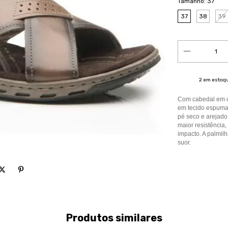
Tamanho:
37
37
38
39
2
em estoq
Com cabedal em co
em tecido espumad
pé seco e arejado
maior resistênci
impacto. A palmil
suor.
Produtos similares