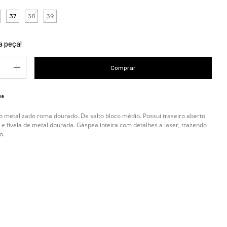
37
38
39
a peça!
ue
 metalizado roma dourado. De salto bloco médio. Possui traseiro aberto
l e fivela de metal dourada. Gáspea inteira com detalhes a laser, trazendo
o.