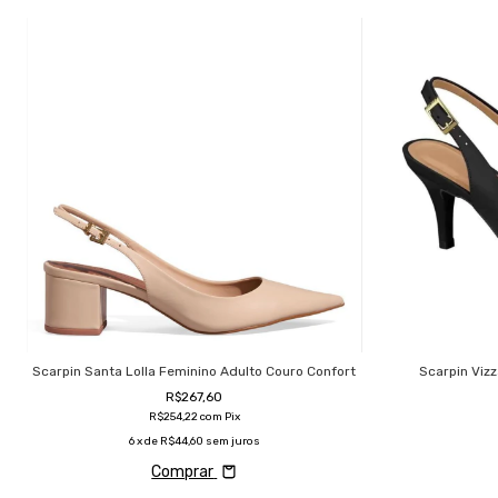
Scarpin Santa Lolla Feminino Adulto Couro Confort
Scarpin Vizz
R$267,60
R$254,22
com
Pix
6
x de
R$44,60
sem juros
Comprar