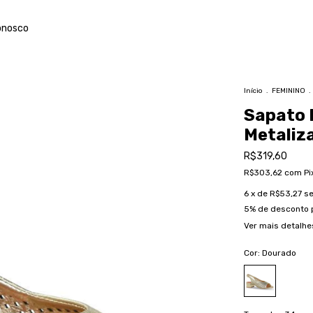
onosco
Início
.
FEMININO
.
Sapato 
Metaliz
R$319,60
R$303,62
com
Pi
6
x de
R$53,27
se
5% de desconto
Ver mais detalhe
Cor:
Dourado