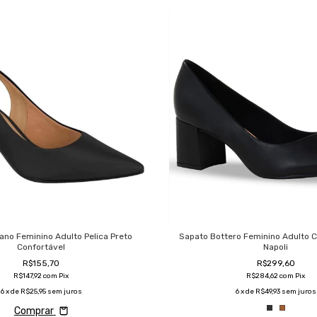
ano Feminino Adulto Pelica Preto
Sapato Bottero Feminino Adulto 
Confortável
Napoli
R$155,70
R$299,60
R$147,92
com
Pix
R$284,62
com
Pix
6
x de
R$25,95
sem juros
6
x de
R$49,93
sem juros
Comprar