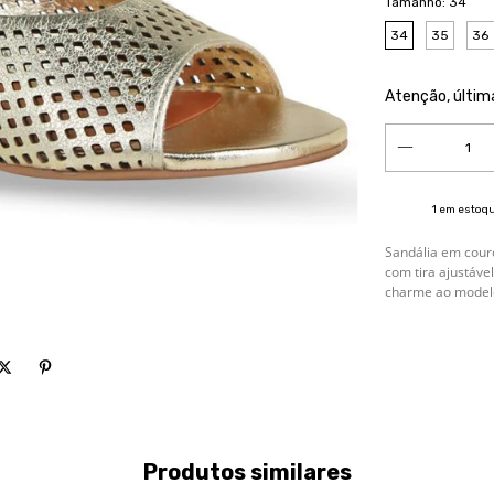
Tamanho:
34
34
35
36
Atenção, últim
1
em estoq
Sandália em couro
com tira ajustáve
charme ao model
Produtos similares