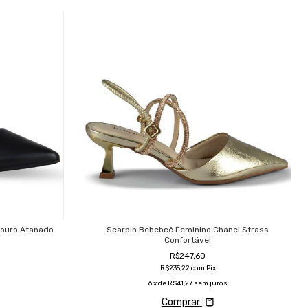
Couro Atanado
Scarpin Bebebcê Feminino Chanel Strass
Confortável
R$247,60
R$235,22
com
Pix
6
x de
R$41,27
sem juros
Comprar