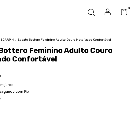
0
SCARPIN
.
Sapato Bottero Feminino Adulto Couro Metalizado Confortável
Bottero Feminino Adulto Couro
ado Confortável
x
m juros
pagando com Pix
s