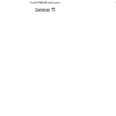
6
x de
R$26,45
sem juros
Comprar