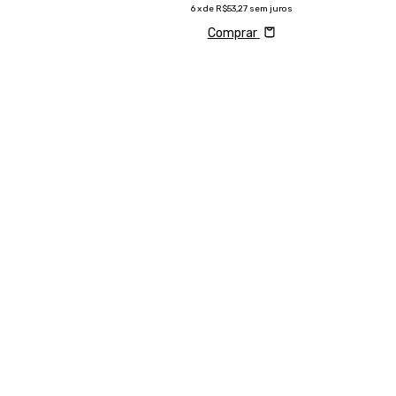
6
x de
R$53,27
sem juros
Comprar