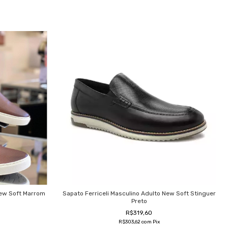
New Soft Marrom
Sapato Ferriceli Masculino Adulto New Soft Stinguer
Preto
R$319,60
R$303,62
com
Pix