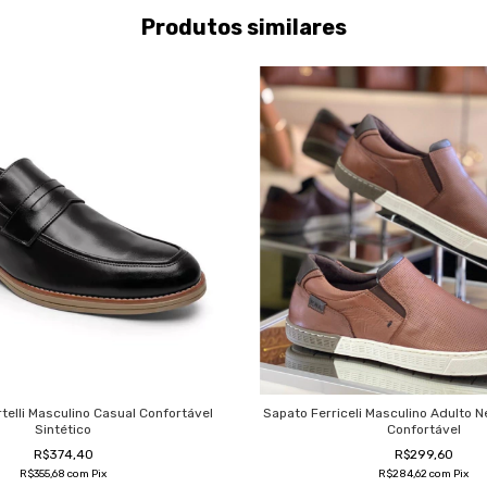
Produtos similares
elli Masculino Casual Confortável
Sapato Ferriceli Masculino Adulto 
Sintético
Confortável
R$374,40
R$299,60
R$355,68
com
Pix
R$284,62
com
Pix