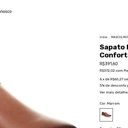
onosco
Início
.
MASCULINO
Sapato F
Confort
R$391,60
R$372,02
com
Pi
6
x de
R$65,27
se
5% de desconto
Ver mais detalhe
Cor:
Marrom