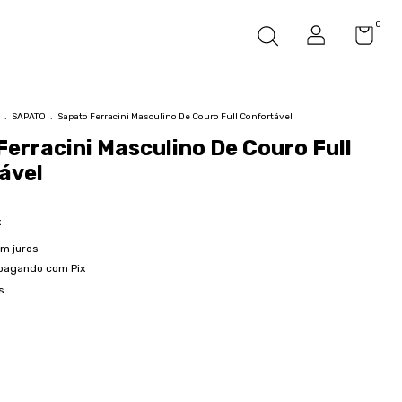
0
.
SAPATO
.
Sapato Ferracini Masculino De Couro Full Confortável
erracini Masculino De Couro Full
ável
x
m juros
pagando com Pix
s