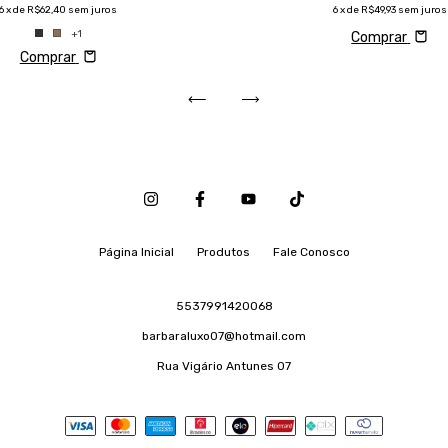
6
x de
R$62,40
sem juros
6
x de
R$49,93
sem juros
+1
Comprar
Comprar
Página Inicial
Produtos
Fale Conosco
5537991420068
barbaraluxo07@hotmail.com
Rua Vigário Antunes 07