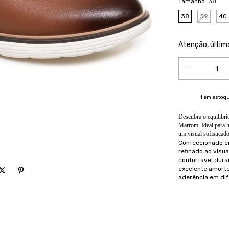
Tamanho:
38
38
39
40
Atenção, últim
1
em estoq
Descubra o equilíbrio
Marrom. Ideal para
um visual sofistica
Confeccionado 
refinado ao visua
confortável dura
excelente amort
aderência em dif