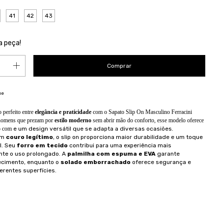
41
42
43
a peça!
ue
 perfeito entre
elegância e praticidade
com o Sapato Slip On Masculino Ferracini
 homens que prezam por
estilo moderno
sem abrir mão do conforto, esse modelo oferece
do com
e um design versátil que se adapta a diversas ocasiões.
em
couro legítimo
, o slip on proporciona maior durabilidade e um toque
l. Seu
forro em tecido
contribui para uma experiência mais
nte o uso prolongado. A
palmilha com espuma e EVA
garante
ecimento, enquanto o
solado emborrachado
oferece segurança e
erentes superfícies.