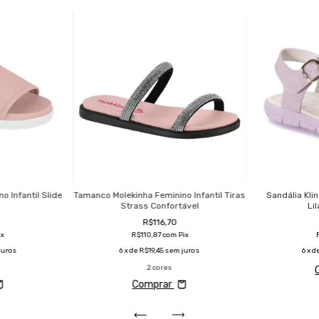
 Infantil Slide
Tamanco Molekinha Feminino Infantil Tiras
Sandália Klin
l
Strass Confortável
Li
R$116,70
ix
R$110,87
com
Pix
juros
6
x de
R$19,45
sem juros
6
x d
2 cores
Comprar