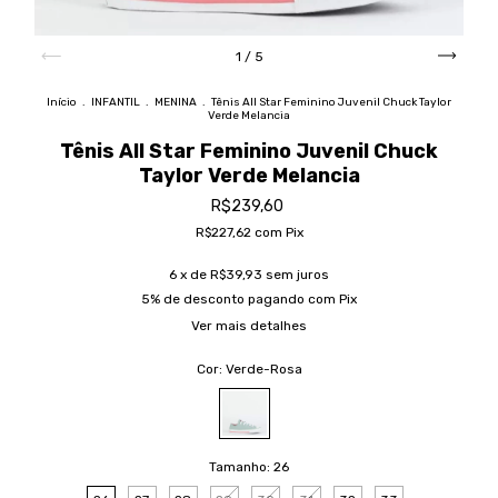
1
/
5
Início
.
INFANTIL
.
MENINA
.
Tênis All Star Feminino Juvenil Chuck Taylor
Verde Melancia
Tênis All Star Feminino Juvenil Chuck
Taylor Verde Melancia
R$239,60
R$227,62
com
Pix
6
x de
R$39,93
sem juros
5% de desconto
pagando com Pix
Ver mais detalhes
Cor:
Verde-Rosa
Tamanho:
26