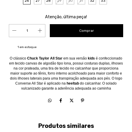
26
27
28
29
30
31
32
33
Atenção, última peça!
1
em estoque
O clássico
Chuck Taylor All Star
em sua versão
kids
é confeccionado
em tecido canvas de algodão tipo lona, possui costuras duplas, ilhoses
na cor prateada, uma tira de tecido no calcanhar que proporciona
maior suporte ao tênis, forro interno acolchoado para maior conforto e
dois ilhoses laterais para uma transpiração adequada aos pés. O logo
Converse All Star é aplicado na
heeltab
do calcanhar. O solado
vulcanizado garante a aderência adequada ao caminha
Produtos similares