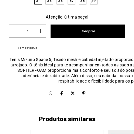
34
35
36
37
38
39
Atenção, última peça!
1
em estoque
Tênis Mizuno Space 5, Tecido mesh e cabedal injetado proporcio
arrojado. O tênis ideal para te acompanhar em todas as suas at
SOFTIERFOAM proporciona mais conforto e seu solado poss
aderência e durabilidade. Além disso, seu cabedal possui
respirabilidade e flexibilidade para os p
Produtos similares