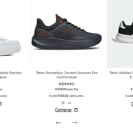
dulto Renton
Tênis Olympikus Juvenil Unissex Zex
Tênis Adidas 
ável
Confortável
3
R$199,90
ix
R$189,91
com
Pix
R
juros
6
x de
R$33,32
sem juros
6
x d
+2
Comprar