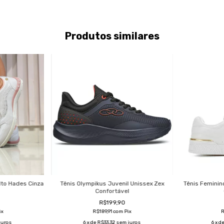
Produtos similares
lto Hades Cinza
Tênis Olympikus Juvenil Unissex Zex
Tênis Feminin
l
Confortável
R$199,90
ix
R$189,91
com
Pix
R
juros
6
x de
R$33,32
sem juros
6
x d