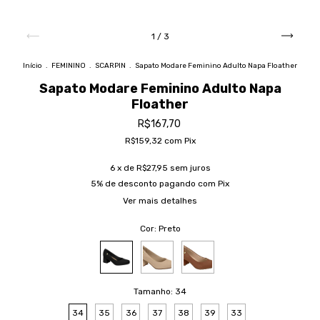
1
/
3
Início
.
FEMININO
.
SCARPIN
.
Sapato Modare Feminino Adulto Napa Floather
Sapato Modare Feminino Adulto Napa
Floather
R$167,70
R$159,32
com
Pix
6
x de
R$27,95
sem juros
5% de desconto
pagando com Pix
Ver mais detalhes
Cor:
Preto
Tamanho:
34
34
35
36
37
38
39
33