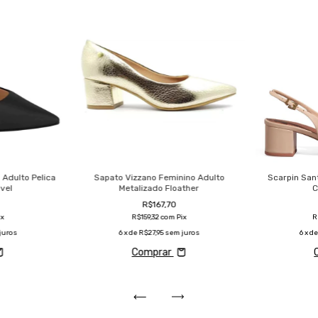
 Adulto Pelica
Sapato Vizzano Feminino Adulto
Scarpin San
vel
Metalizado Floather
C
R$167,70
ix
R$159,32
com
Pix
R
juros
6
x de
R$27,95
sem juros
6
x d
Comprar